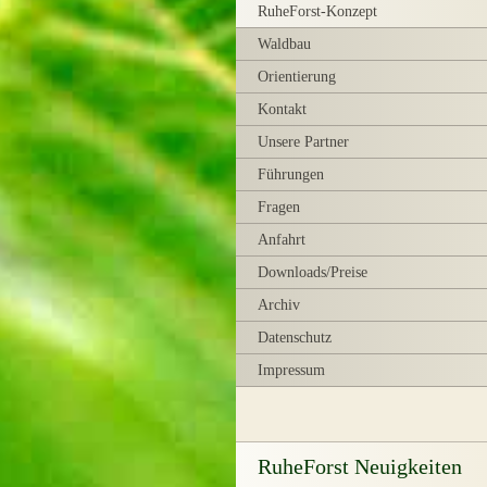
RuheForst-Konzept
Waldbau
Orientierung
Kontakt
Unsere Partner
Führungen
Fragen
Anfahrt
Downloads/Preise
Archiv
Datenschutz
Impressum
RuheForst Neuigkeiten