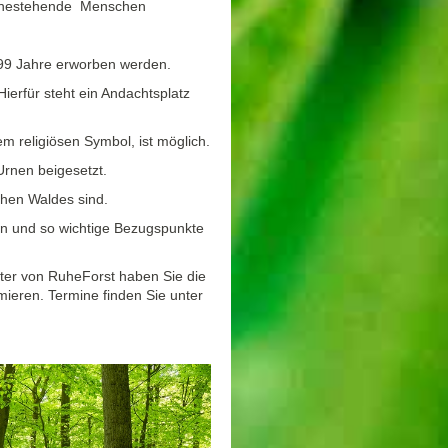
 nahestehende Menschen
 99 Jahre erworben werden.
ierfür steht ein Andachtsplatz
 religiösen Symbol, ist möglich.
Urnen beigesetzt.
chen Waldes sind.
n und so wichtige Bezugspunkte
ter von RuheForst haben Sie die
mieren. Termine finden Sie unter