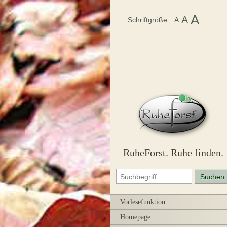
A
A
Schriftgröße:
A
RuheForst. Ruhe finden.
Vorlesefunktion
Homepage