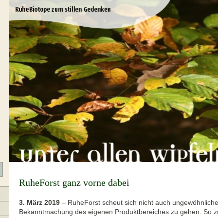
RuheForst ganz vorne dabei
3. März 2019
–
RuheForst scheut sich nicht auch ungewöhnlich
Bekanntmachung des eigenen Produktbereiches zu gehen. So z