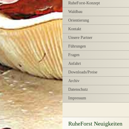
RuheForst-Konzept
Waldbau
Orientierung
Kontakt
Unsere Partner
Führungen
Fragen
Anfahrt
Downloads/Preise
Archiv
Datenschutz
Impressum
RuheForst Neuigkeiten